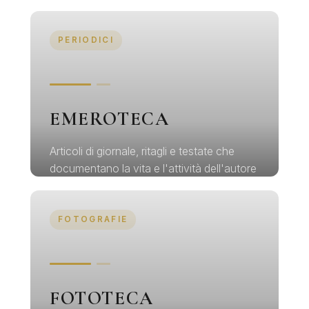
Ortese, Parise e i grandi protagonisti della
cultura italiana
PERIODICI
Esplora →
EMEROTECA
Articoli di giornale, ritagli e testate che
documentano la vita e l'attività dell'autore
Esplora →
FOTOGRAFIE
FOTOTECA