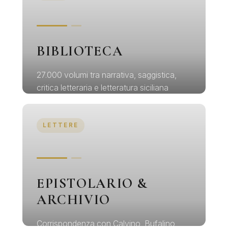
Esplora la collezione →
BIBLIOTECA
27.000 volumi tra narrativa, saggistica,
critica letteraria e letteratura siciliana
Esplora →
LETTERE
EPISTOLARIO &
ARCHIVIO
Corrispondenza con Calvino, Bufalino,