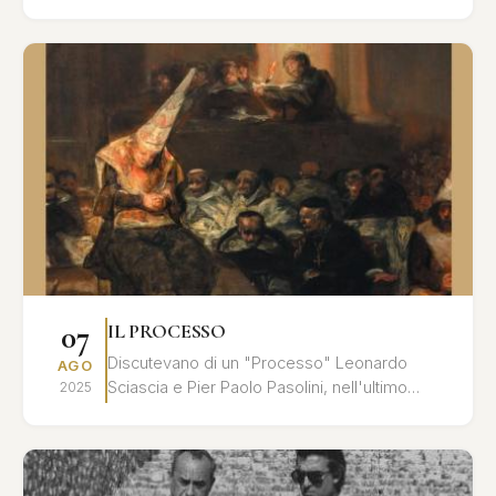
cavaliere Chevalley al principe Myškin, dalle
l...
07
IL PROCESSO
Discutevano di un "Processo" Leonardo
AGO
Sciascia e Pier Paolo Pasolini, nell'ultimo
2025
tempo che precedette l'assassinio del poeta:
un processo all'inte...