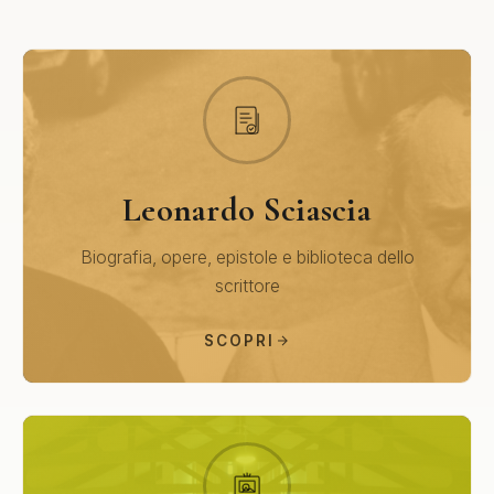
Leonardo Sciascia
Biografia, opere, epistole e biblioteca dello
scrittore
SCOPRI