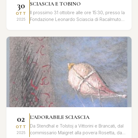
30
SCIASCIA E TOBINO
Il prossimo 31 ottobre alle ore 15:30, presso la
OTT
Fondazione Leonardo Sciascia di Racalmuto,
2025
si terrà un convegno dedicato al profondo
legame umano ...
02
L'ADORABILE SCIASCIA
Da Stendhal e Tolstoj a Vittorini e Brancati, dal
OTT
commissario Maigret alla povera Rosetta, dal
2025