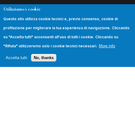
Utilizziamo i cookie
INFORMAZIONI
Questo sito utilizza cookie tecnici e, previo consenso, cookie di
La Fondazione
profilazione per migliorare la tua esperienza di navigazione. Cliccando
Podcast
su "Accetta tutti" acconsenti all'uso di tutti i cookie. Cliccando su
Contatti
"Rifiuta" utilizzeremo solo i cookie tecnici necessari.
More info
Trasparenza
Accetta tutti
No, thanks
SEGUICI
© 2026 Fondazione Leonardo Sciascia. Tutti i diritti
riservati.
Privacy Policy
·
Cookie Policy
·
Credits