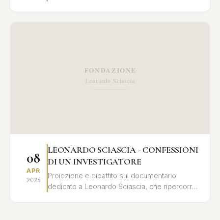
libro "Leonardo Sciascia - confessioni di un
investigatore"...
LEONARDO SCIASCIA - CONFESSIONI
08
DI UN INVESTIGATORE
APR
Proiezione e dibattito sul documentario
2025
dedicato a Leonardo Sciascia, che ripercorre
la sua vita e le sue opere attraverso
testimonianze, documenti...