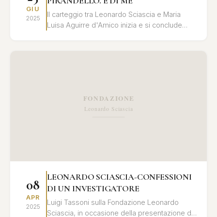
PIRANDELLO. E DI ME
GIU
Il carteggio tra Leonardo Sciascia e Maria
2025
Luisa Aguirre d'Amico inizia e si conclude
all’insegna dell'eredità di Pirandello e si
alimenta di ...
LEONARDO SCIASCIA-CONFESSIONI
08
DI UN INVESTIGATORE
APR
Luigi Tassoni sulla Fondazione Leonardo
2025
Sciascia, in occasione della presentazione del