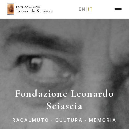
Salta
FONDAZIONE
EN
IT
|
Leonardo Sciascia
al
contenuto
principale
Fondazione Leonardo
Sciascia
RACALMUTO · CULTURA · MEMORIA